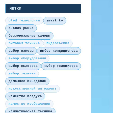
МЕТКИ
oled технология
smart tv
анализ рынка
беззеркальные камеры
бытовая техника
видеосъемка
выбор камеры
выбор кондиционера
выбор оборудования
выбор пылесоса
выбор телевизора
выбор техники
домашнее виноделие
искусственный интеллект
качество воздуха
качество изображения
климатическая техника