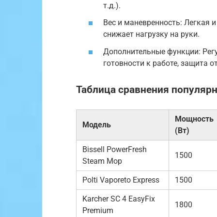
т.д.).
Вес и маневренность: Легкая 
снижает нагрузку на руки.
Дополнительные функции: Регу
готовности к работе, защита о
Таблица сравнения популяр
Мощность
Модель
(Вт)
Bissell PowerFresh
1500
Steam Mop
Polti Vaporeto Express
1500
Karcher SC 4 EasyFix
1800
Premium