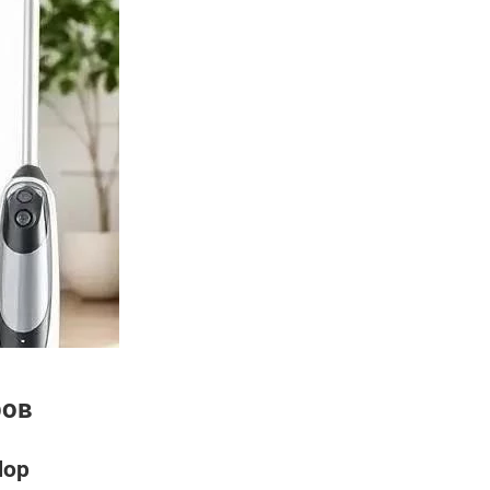
ров
Mop