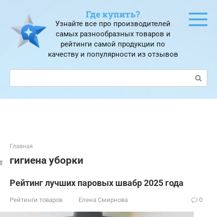
Перейти
Где купить?
к
Узнайте все про производителей
контенту
самых разнообразных товаров и
рейтинги самой продукции по
качеству и популярности из отзывов
Поиск:
Главная
гигиена уборки
Рейтинг лучших паровых швабр 2025 года
Рейтинги товаров
Елена Смирнова
0