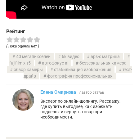
Рейтинг
( Пока оценок нет )
40 мегапикселей
6k видео
aps-c матрица
fujifilm x-t5
автофокус ai
беззеркальная камера
обзор камеры
стабилизация изображения
тест-
драйв
фотография профессиональная
Елена Смирнова
/ автор статьи
Эксперт по онлайн-шопингу. Расскажу,
где купить выгоднее, как избежать
подделок и вернуть товар при
необходимости.