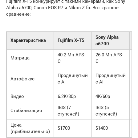
Fujifilm X-T5 конкурирует с такими камерами, как Sony
Alpha a6700, Canon EOS R7 и Nikon Z fc. Вот краткое
сравнение:
Sony Alpha
C
Характеристика
Fujifilm X-T5
a6700
E
40.2 Мп APS-
26.0 Мп APS-
3
Матрица
C
C
A
Du
Продвинутый
Продвинутый
Автофокус
C
с AI
с AI
II
Видео
6.2K/30p
4K/60p
4
IBIS (7
IBIS (5
IB
Стабилизация
ступеней)
ступеней)
с
Цена
$1700
$1400
$
(приблизительно)