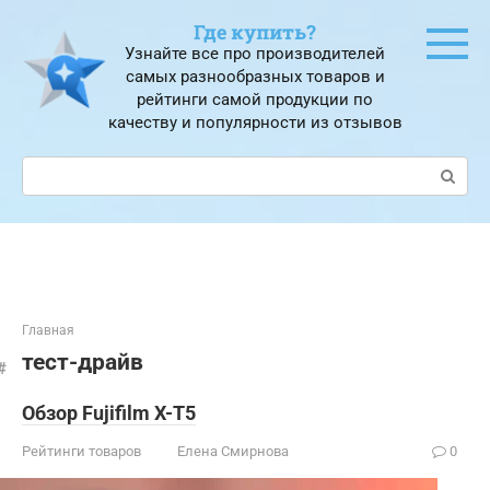
Перейти
Где купить?
к
Узнайте все про производителей
контенту
самых разнообразных товаров и
рейтинги самой продукции по
качеству и популярности из отзывов
Поиск:
Главная
тест-драйв
Обзор Fujifilm X-T5
Рейтинги товаров
Елена Смирнова
0