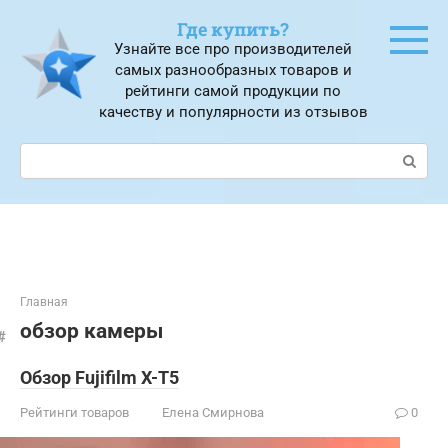
Перейти
Где купить?
к
Узнайте все про производителей
контенту
самых разнообразных товаров и
рейтинги самой продукции по
качеству и популярности из отзывов
Поиск:
Главная
обзор камеры
Обзор Fujifilm X-T5
Рейтинги товаров
Елена Смирнова
0