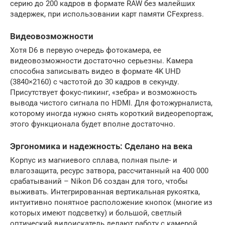
серию до 200 кадров в формате RAW без малейших
задержек, при использовании карт памяти CFexpress.
Видеовозможности
Хотя D6 в первую очередь фотокамера, ее
видеовозможности достаточно серьезны. Камера
способна записывать видео в формате 4K UHD
(3840×2160) с частотой до 30 кадров в секунду.
Присутствует фокус-пикинг, «зебра» и возможность
вывода чистого сигнала по HDMI. Для фотожурналиста,
которому иногда нужно снять короткий видеорепортаж,
этого функционала будет вполне достаточно.
Эргономика и надежность: Сделано на века
Корпус из магниевого сплава, полная пыле- и
влагозащита, ресурс затвора, рассчитанный на 400 000
срабатываний – Nikon D6 создан для того, чтобы
выживать. Интегрированная вертикальная рукоятка,
интуитивно понятное расположение кнопок (многие из
которых имеют подсветку) и большой, светлый
оптический видоискатель делают работу с камерой