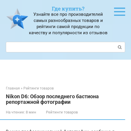
Перейти
Где купить?
к
Узнайте все про производителей
контенту
самых разнообразных товаров и
рейтинги самой продукции по
качеству и популярности из отзывов
Поиск:
Главная
»
Рейтинги товаров
Nikon D6: Обзор последнего бастиона
репортажной фотографии
На чтение:
8 мин
Рейтинги товаров