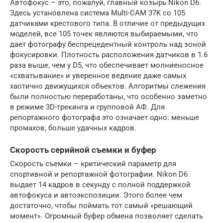
Автофокус – это, пожалуй, главный козырь Nikon D6.
Здесь установлена система Multi-CAM 37K со 105
датчиками крестового типа. В отличие от предыдущих
моделей, все 105 точек являются выбираемыми, что
дает фотографу беспрецедентный контроль над зоной
фокусировки. Плотность расположения датчиков в 1.6
раза выше, чем у D5, что обеспечивает молниеносное
«схватывание» и уверенное ведение даже самых
хаотично движущихся объектов. Алгоритмы слежения
были полностью переработаны, что особенно заметно
в режиме 3D-трекинга и групповой АФ. Для
репортажного фотографа это означает одно: меньше
промахов, больше удачных кадров.
Скорость серийной съемки и буфер
Скорость съемки – критический параметр для
спортивной и репортажной фотографии. Nikon D6
выдает 14 кадров в секунду с полной поддержкой
автофокуса и автоэкспозиции. Этого более чем
достаточно, чтобы поймать тот самый «решающий
момент». Огромный буфер обмена позволяет сделать