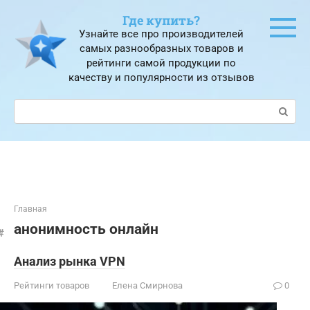
Перейти
Где купить?
к
Узнайте все про производителей
контенту
самых разнообразных товаров и
рейтинги самой продукции по
качеству и популярности из отзывов
Поиск:
Главная
анонимность онлайн
Анализ рынка VPN
Рейтинги товаров
Елена Смирнова
0