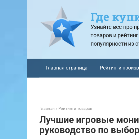
Перейти
к
Где куп
контенту
Узнайте все про 
товаров и рейтинг
популярности из 
Главная страница
Рейтинги произ
Главная
»
Рейтинги товаров
Лучшие игровые монит
руководство по выбо