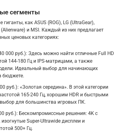
вые сегменты
гиганты, как ASUS (ROG), LG (UltraGear),
ll (Alienware) и MSI. Каждый из них предлагает
зных ценовых категориях:
0 000 руб.): Здесь можно найти отличные Full HD
ой 144-180 Гц и IPS-матрицами, а также
одели. Идеальный выбор для начинающих
 в бюджете.
00 руб.): «Золотая середина». В этой категории
астотой 165-240 Гц, хорошим HDR и быстрыми
выбор для большинства игровых ПК.
00 руб.): Бескомпромиссные решения: 4K с
 изогнутые Super-Ultrawide дисплеи и
тотой 500+ Гц.