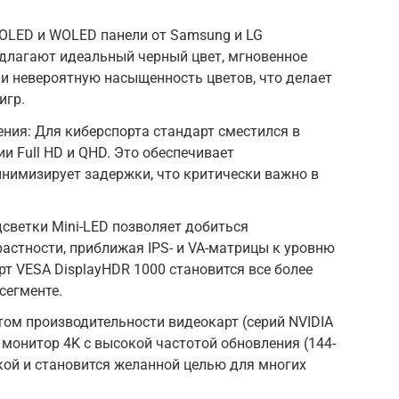
-OLED и WOLED панели от Samsung и LG
едлагают идеальный черный цвет, мгновенное
) и невероятную насыщенность цветов, что делает
игр.
ния: Для киберспорта стандарт сместился в
ии Full HD и QHD. Это обеспечивает
нимизирует задержки, что критически важно в
дсветки Mini-LED позволяет добиться
астности, приближая IPS- и VA-матрицы к уровню
рт VESA DisplayHDR 1000 становится все более
сегменте.
стом производительности видеокарт (серий NVIDIA
 монитор 4K с высокой частотой обновления (144-
икой и становится желанной целью для многих