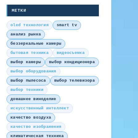
МЕТКИ
oled технология
smart tv
анализ рынка
беззеркальные камеры
бытовая техника
видеосъемка
выбор камеры
выбор кондиционера
выбор оборудования
выбор пылесоса
выбор телевизора
выбор техники
домашнее виноделие
искусственный интеллект
качество воздуха
качество изображения
климатическая техника