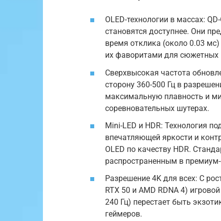
OLED-технологии в массах: QD
становятся доступнее. Они пр
время отклика (около 0.03 мс
их фаворитами для сюжетных 
Сверхвысокая частота обновле
сторону 360-500 Гц в разрешен
максимальную плавность и ми
соревновательных шутерах.
Mini-LED и HDR: Технология по
впечатляющей яркости и контр
OLED по качеству HDR. Станда
распространенным в премиум-
Разрешение 4K для всех: С ро
RTX 50 и AMD RDNA 4) игровой
240 Гц) перестает быть экзот
геймеров.