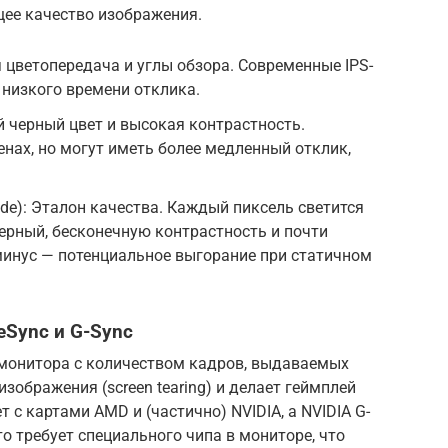
ее качество изображения.
ая цветопередача и углы обзора. Современные IPS-
низкого времени отклика.
кий черный цвет и высокая контрастность.
енах, но могут иметь более медленный отклик,
iode): Эталон качества. Каждый пиксель светится
ерный, бесконечную контрастность и почти
минус — потенциальное выгорание при статичном
eSync и G-Sync
монитора с количеством кадров, выдаваемых
зображения (screen tearing) и делает геймплей
 с картами AMD и (частично) NVIDIA, а NVIDIA G-
то требует специального чипа в мониторе, что