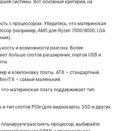
ашей системы. Вот основные критерии, на
сть с процессором. Убедитесь, что материнская
ссор (например, AM5 для Ryzen 7000/8000, LGA
ения).
ьность и возможности разгона. Более
ают больше слотов расширения, портов USB и
яти.
мер и компоновку платы. ATX – стандартный
ini-ITX – самый маленький.
 что материнская плата поддерживает тип
и тип слотов PCIe (для видеокарты, SSD и других
 планируете разгонять процессор, выбирайте