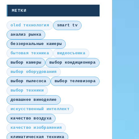
МЕТКИ
oled технология
smart tv
анализ рынка
беззеркальные камеры
бытовая техника
видеосъемка
выбор камеры
выбор кондиционера
выбор оборудования
выбор пылесоса
выбор телевизора
выбор техники
домашнее виноделие
искусственный интеллект
качество воздуха
качество изображения
климатическая техника