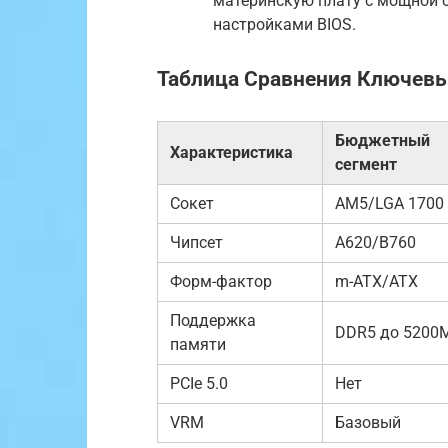
материнскую плату с мощной 
настройками BIOS.
Таблица Сравнения Ключевы
Бюджетный
Характеристика
сегмент
Сокет
AM5/LGA 1700
Чипсет
A620/B760
Форм-фактор
m-ATX/ATX
Поддержка
DDR5 до 5200
памяти
PCIe 5.0
Нет
VRM
Базовый