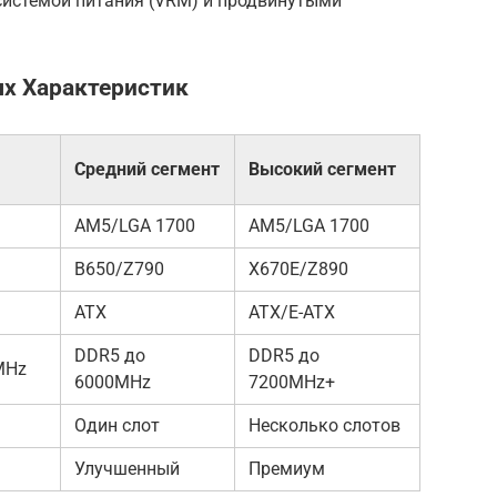
системой питания (VRM) и продвинутыми
х Характеристик
Средний сегмент
Высокий сегмент
AM5/LGA 1700
AM5/LGA 1700
B650/Z790
X670E/Z890
ATX
ATX/E-ATX
DDR5 до
DDR5 до
MHz
6000MHz
7200MHz+
Один слот
Несколько слотов
Улучшенный
Премиум