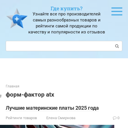
Перейти
Где купить?
к
Узнайте все про производителей
контенту
самых разнообразных товаров и
рейтинги самой продукции по
качеству и популярности из отзывов
Поиск:
Главная
форм-фактор atx
Лучшие материнские платы 2025 года
Рейтинги товаров
Елена Смирнова
0