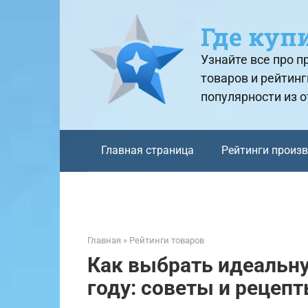
Перейти
к
Где куп
контенту
Узнайте все про 
товаров и рейтинг
популярности из 
Главная страница
Рейтинги произ
Главная
»
Рейтинги товаров
Как выбрать идеальн
году: советы и рецеп