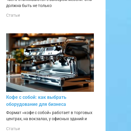
должна быть не только
ок
Статьи
ок
ок
Кофе с собой: как выбрать
оборудование для бизнеса
Формат «кофе с собой» работает в торговых
центрах, на вокзалах, у офисных зданий и
Статьи