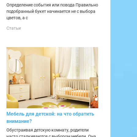
Определение события или повода Правильно
подобранный букет начинается не с выбора
цветов, а с
Статьи
лектация
ок
Мебель для детской: на что обратить
внимание?
к, 6
Обустраивая детскую комнату, родители
к
часто сталкиваются с выбором мебели. Она