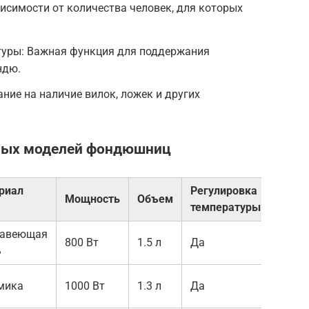
исимости от количества человек, для которых
туры: Важная функция для поддержания
ндю.
ние на наличие вилок, ложек и других
рных моделей фондюшниц
риал
Регулировка
Мощность
Объем
Комп
температуры
авеющая
800 Вт
1.5 л
Да
6 вил
ь
6 вило
мика
1000 Вт
1.3 л
Да
ложе