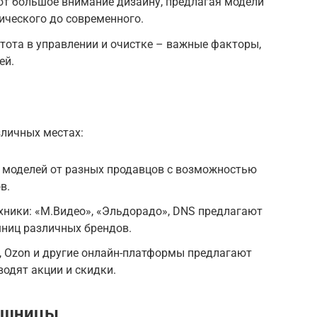
ют большое внимание дизайну, предлагая модели
сического до современного.
тота в управлении и очистке – важные факторы,
ей.
личных местах:
р моделей от разных продавцов с возможностью
в.
хники: «М.Видео», «Эльдорадо», DNS предлагают
ниц различных брендов.
s, Ozon и другие онлайн-платформы предлагают
водят акции и скидки.
юшницы