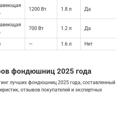
авеющая
1200 Вт
1.8 л
Да
8 вил
ь
авеющая
700 Вт
1.2 л
Да
8 вил
ь
н
—
1.6 л
Нет
6 вил
ров фондюшниц 2025 года
инг лучших фондюшниц 2025 года, составленный
теристик, отзывов покупателей и экспертных