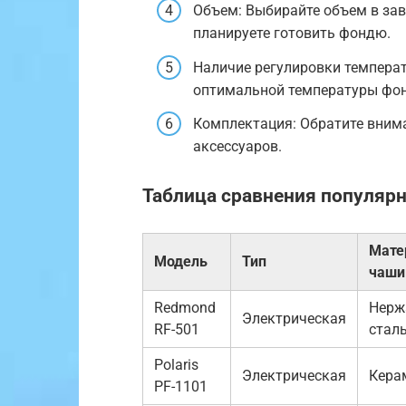
Объем: Выбирайте объем в зав
планируете готовить фондю.
Наличие регулировки темпера
оптимальной температуры фо
Комплектация: Обратите внима
аксессуаров.
Таблица сравнения популя
Мате
Модель
Тип
чаши
Redmond
Нерж
Электрическая
RF-501
стал
Polaris
Электрическая
Кера
PF-1101