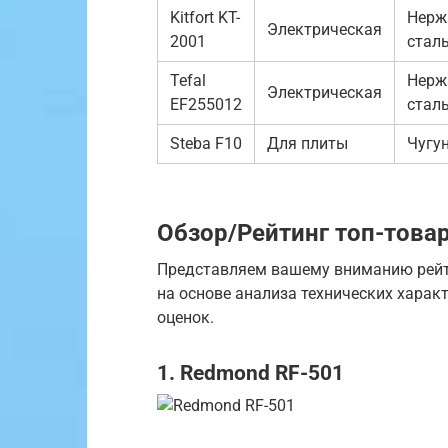
Kitfort KT-
Нерж
Электрическая
2001
стал
Tefal
Нерж
Электрическая
EF255012
стал
Steba F10
Для плиты
Чугу
Обзор/Рейтинг топ-това
Представляем вашему вниманию рейт
на основе анализа технических харак
оценок.
1. Redmond RF-501