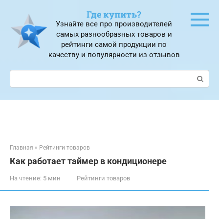
Перейти
Где купить?
к
Узнайте все про производителей
контенту
самых разнообразных товаров и
рейтинги самой продукции по
качеству и популярности из отзывов
Поиск:
Главная
»
Рейтинги товаров
Как работает таймер в кондиционере
На чтение:
5 мин
Рейтинги товаров