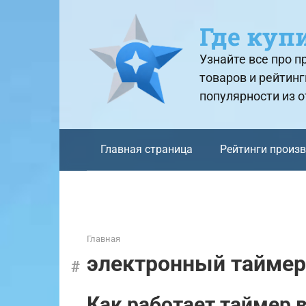
Перейти
к
Где куп
контенту
Узнайте все про 
товаров и рейтинг
популярности из 
Главная страница
Рейтинги произ
Главная
электронный таймер
Как работает таймер 