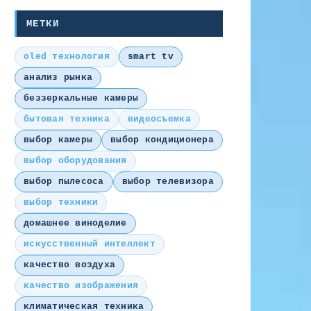
МЕТКИ
oled технология
smart tv
анализ рынка
беззеркальные камеры
бытовая техника
видеосъемка
выбор камеры
выбор кондиционера
выбор оборудования
выбор пылесоса
выбор телевизора
выбор техники
домашнее виноделие
искусственный интеллект
качество воздуха
качество изображения
климатическая техника