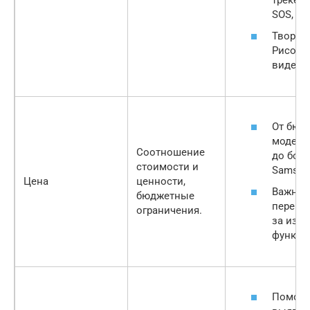
SOS, зв
Творче
Рисован
видеос
От бюд
моделе
Соотношение
до боле
стоимости и
Samsung
Цена
ценности,
Важно 
бюджетные
перепл
ограничения.
за изб
функци
Помога