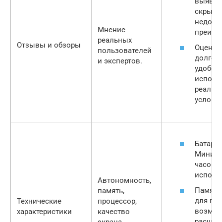
выявит
скрыты
недост
Мнение
преиму
реальных
Отзывы и обзоры
Оценит
пользователей
долгов
и экспертов.
удобст
исполь
реальн
условия
Батарея
Миниму
часов 
исполь
Автономность,
Память:
память,
для пла
Технические
процессор,
возмож
характеристики
качество
расшир