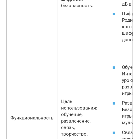
дБ в на
безопасность.
Цифров
Родите
контрол
шифро
данных
Обучен
Интера
уроки,
развив
игры.
Цель
Развле
использования:
Безопа
обучение,
игры, 
Функциональность
развлечение,
мультф
связь,
Связь: 
творчество.
трекер,