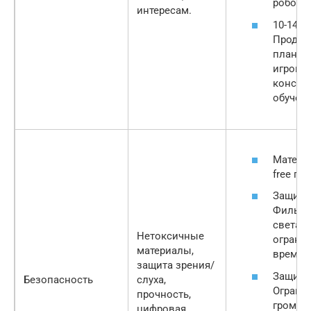
роботы
интересам.
10-14 ле
Продви
планше
игровы
консоли
обучени
Матери
free пл
Защита
Фильтр
света,
Нетоксичные
ограни
материалы,
времен
защита зрения/
Защита 
Безопасность
слуха,
Ограни
прочность,
громкос
цифровая