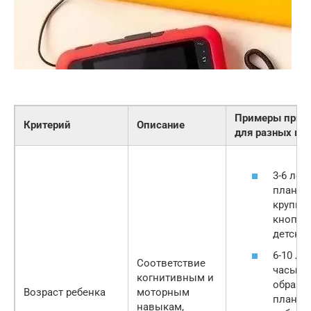
Примеры прим
Критерий
Описание
для разных во
3-6 лет
планше
крупны
кнопка
детски
6-10 ле
Соответствие
часы с 
когнитивным и
образо
Возраст ребенка
моторным
планше
навыкам,