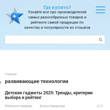
Перейти
Где купить?
к
Узнайте все про производителей
контенту
самых разнообразных товаров и
рейтинги самой продукции по
качеству и популярности из отзывов
Поиск:
Главная
развивающие технологии
Детские гаджеты 2025: Тренды, критерии
выбора и рейтинг
Рейтинги товаров
Елена Смирнова
0