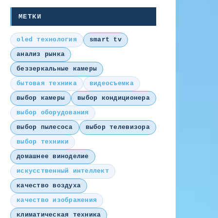
МЕТКИ
oled технология
smart tv
анализ рынка
беззеркальные камеры
бытовая техника
видеосъемка
выбор камеры
выбор кондиционера
выбор оборудования
выбор пылесоса
выбор телевизора
выбор техники
домашнее виноделие
искусственный интеллект
качество воздуха
качество изображения
климатическая техника