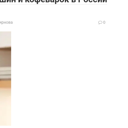
ирнова
0