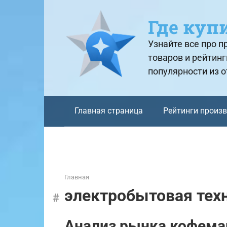
Перейти
к
Где куп
контенту
Узнайте все про 
товаров и рейтинг
популярности из 
Главная страница
Рейтинги произ
Главная
электробытовая тех
Анализ рынка кофема