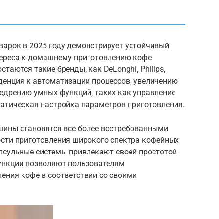
арок в 2025 году демонстрирует устойчивый
тереса к домашнему приготовлению кофе
таются такие бренды‚ как DeLonghi‚ Philips‚
нденция к автоматизации процессов‚ увеличению
недрению умных функций‚ таких как управление
атическая настройка параметров приготовления.
шины становятся все более востребованными
ости приготовления широкого спектра кофейных
псульные системы привлекают своей простотой
функции позволяют пользователям
ения кофе в соответствии со своими