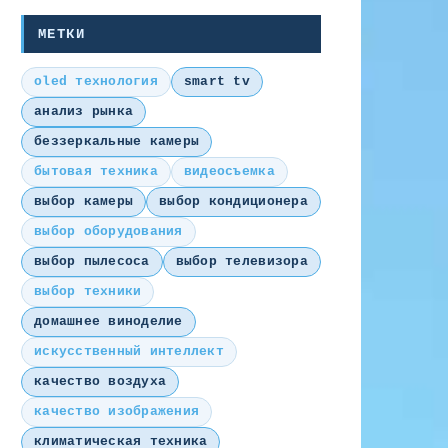
МЕТКИ
oled технология
smart tv
анализ рынка
беззеркальные камеры
бытовая техника
видеосъемка
выбор камеры
выбор кондиционера
выбор оборудования
выбор пылесоса
выбор телевизора
выбор техники
домашнее виноделие
искусственный интеллект
качество воздуха
качество изображения
климатическая техника