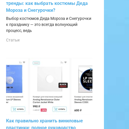
тренды: как выбрать костюмы Деда
Мороза и Снегурочки?
Выбор костюмов Деда Мороза и Снегурочки
к празднику — это всегда волнующий
процесс, ведь
Статьи
Как правильно хранить виниловые
пластинки: полное руководство