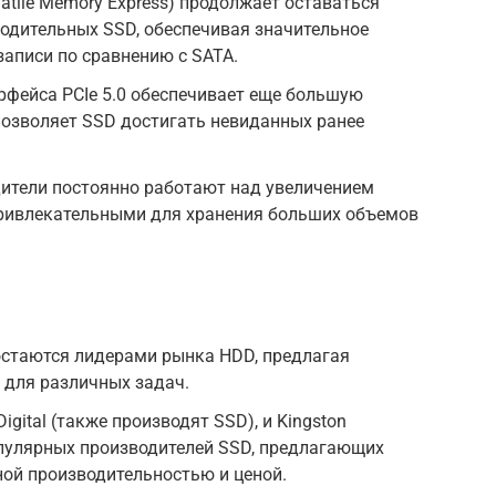
atile Memory Express) продолжает оставаться
одительных SSD, обеспечивая значительное
записи по сравнению с SATA.
ерфейса PCIe 5.0 обеспечивает еще большую
позволяет SSD достигать невиданных ранее
дители постоянно работают над увеличением
 привлекательными для хранения больших объемов
l остаются лидерами рынка HDD, предлагая
 для различных задач.
Digital (также производят SSD), и Kingston
пулярных производителей SSD, предлагающих
ой производительностью и ценой.