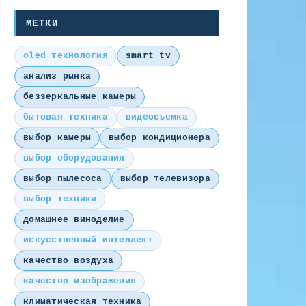
МЕТКИ
oled технология
smart tv
анализ рынка
беззеркальные камеры
бытовая техника
видеосъемка
выбор камеры
выбор кондиционера
выбор оборудования
выбор пылесоса
выбор телевизора
выбор техники
домашнее виноделие
искусственный интеллект
качество воздуха
качество изображения
климатическая техника