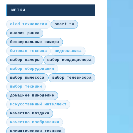
МЕТКИ
oled технология
smart tv
анализ рынка
беззеркальные камеры
бытовая техника
видеосъемка
выбор камеры
выбор кондиционера
выбор оборудования
выбор пылесоса
выбор телевизора
выбор техники
домашнее виноделие
искусственный интеллект
качество воздуха
качество изображения
климатическая техника