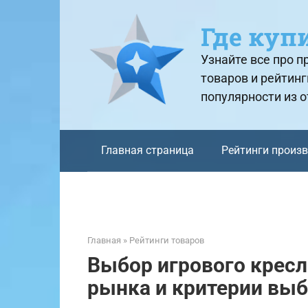
Перейти
к
Где куп
контенту
Узнайте все про 
товаров и рейтинг
популярности из 
Главная страница
Рейтинги произ
Главная
»
Рейтинги товаров
Выбор игрового кресла
рынка и критерии вы