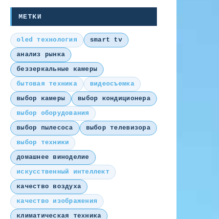
МЕТКИ
oled технология
smart tv
анализ рынка
беззеркальные камеры
бытовая техника
видеосъемка
выбор камеры
выбор кондиционера
выбор оборудования
выбор пылесоса
выбор телевизора
выбор техники
домашнее виноделие
искусственный интеллект
качество воздуха
качество изображения
климатическая техника