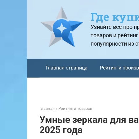
Перейти
к
Где куп
контенту
Узнайте все про 
товаров и рейтинг
популярности из 
Главная страница
Рейтинги произ
Главная
»
Рейтинги товаров
Умные зеркала для в
2025 года