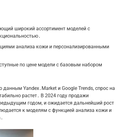
ающий широкий ассортимент моделей с
кциональностью․
нкциями анализа кожи и персонализированными
оступные по цене модели с базовым набором
 данным Yandex․Market и Google Trends, спрос на
абильно растет․ В 2024 году продажи
предыдущим годом, и ожидается дальнейший рост
людается к моделям с функцией анализа кожи и
а․