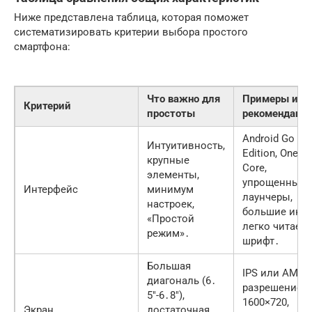
Ниже представлена таблица, которая поможет
систематизировать критерии выбора простого
смартфона:
Что важно для
Примеры и
Критерий
простоты
рекомендаци
Android Go
Интуитивность,
Edition, One UI
крупные
Core,
элементы,
упрощенные
Интерфейс
минимум
лаунчеры,
настроек,
большие икон
«Простой
легко читаем
режим»․
шрифт․
Большая
IPS или AMOL
диагональ (6․
разрешение
5″-6․8″),
1600×720,
Экран
достаточная