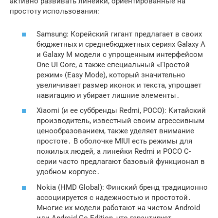
активно развивать линейки, ориентированные на
простоту использования:
Samsung: Корейский гигант предлагает в своих
бюджетных и среднебюджетных сериях Galaxy A
и Galaxy M модели с упрощенным интерфейсом
One UI Core, а также специальный «Простой
режим» (Easy Mode), который значительно
увеличивает размер иконок и текста, упрощает
навигацию и убирает лишние элементы․
Xiaomi (и ее суббренды Redmi, POCO): Китайский
производитель, известный своим агрессивным
ценообразованием, также уделяет внимание
простоте․ В оболочке MIUI есть режимы для
пожилых людей, а линейки Redmi и POCO C-
серии часто предлагают базовый функционал в
удобном корпусе․
Nokia (HMD Global): Финский бренд традиционно
ассоциируется с надежностью и простотой․
Многие их модели работают на чистом Android
или Android Go Edition, что гарантирует