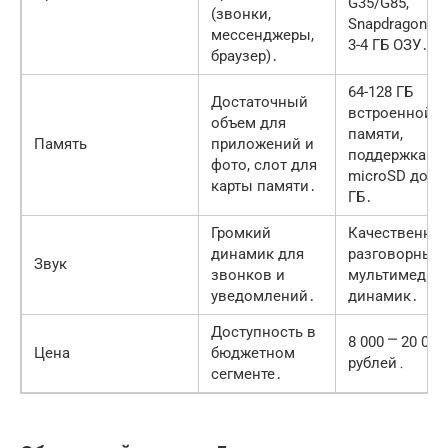
G35/G85,
(звонки,
Snapdragon 4xx
мессенджеры,
3-4 ГБ ОЗУ․
браузер)․
64-128 ГБ
Достаточный
встроенной
объем для
памяти,
Память
приложений и
поддержка
фото, слот для
microSD до 2
карты памяти․
ГБ․
Громкий
Качественны
динамик для
разговорный 
Звук
звонков и
мультимедий
уведомлений․
динамик․
Доступность в
8 000 ⎻ 20 000
Цена
бюджетном
рублей․
сегменте․