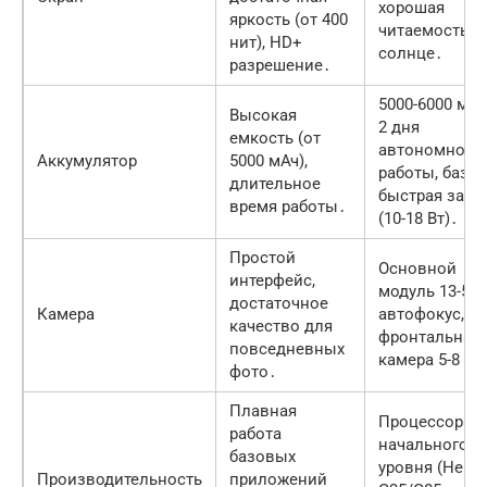
хорошая
яркость (от 400
читаемость н
нит), HD+
солнце․
разрешение․
5000-6000 мАч,
Высокая
2 дня
емкость (от
автономной
Аккумулятор
5000 мАч),
работы, базо
длительное
быстрая заря
время работы․
(10-18 Вт)․
Простой
Основной
интерфейс,
модуль 13-50 
достаточное
Камера
автофокус,
качество для
фронтальная
повседневных
камера 5-8 М
фото․
Плавная
Процессоры
работа
начального
базовых
уровня (Helio
Производительность
приложений