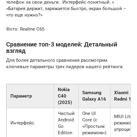
телефон за свои деньги․ Интерфейс понятный․»
«Батарея держит, заряжается быстро, экран большой –
что еще нужно?»
Фото: Realme C65
Сравнение топ-3 моделей: Детальный
взгляд
Для более детального сравнения рассмотрим
ключевые параметры трех лидеров нашего рейтинга:
Nokia
Samsung
Xiaomi
Параметр
C40
Galaxy A16
Redmi 14A
(2025)
Чистый
One UI
MIUI Lite (
Android
Core (с
Интерфейс
режимом
Go
«Простым
упрощени
Edition
режимом»)