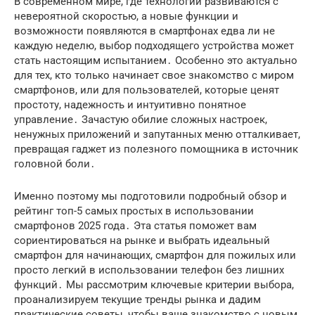
В современном мире, где технологии развиваются с
невероятной скоростью, а новые функции и
возможности появляются в смартфонах едва ли не
каждую неделю, выбор подходящего устройства может
стать настоящим испытанием․ Особенно это актуально
для тех, кто только начинает свое знакомство с миром
смартфонов, или для пользователей, которые ценят
простоту, надежность и интуитивно понятное
управление․ Зачастую обилие сложных настроек,
ненужных приложений и запутанных меню отталкивает,
превращая гаджет из полезного помощника в источник
головной боли․
Именно поэтому мы подготовили подробный обзор и
рейтинг
топ-5 самых простых в использовании
смартфонов 2025 года
․ Эта статья поможет вам
сориентироваться на рынке и выбрать идеальный
смартфон для начинающих
,
смартфон для пожилых
или
просто
легкий в использовании телефон
без лишних
функций․ Мы рассмотрим ключевые критерии выбора,
проанализируем текущие тренды рынка и дадим
практические советы, чтобы ваше знакомство с новым