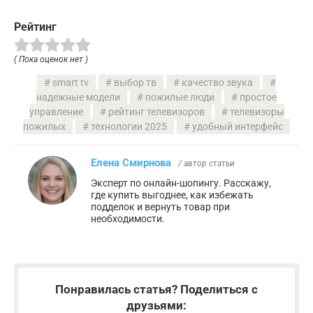
Рейтинг
( Пока оценок нет )
smart tv
выбор тв
качество звука
надежные модели
пожилые люди
простое
управление
рейтинг телевизоров
телевизоры
пожилых
технологии 2025
удобный интерфейс
Елена Смирнова
/ автор статьи
Эксперт по онлайн-шопингу. Расскажу,
где купить выгоднее, как избежать
подделок и вернуть товар при
необходимости.
Понравилась статья? Поделиться с
друзьями: