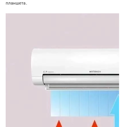
планшета․