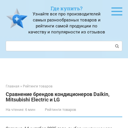
Перейти
Где купить?
к
Узнайте все про производителей
контенту
самых разнообразных товаров и
рейтинги самой продукции по
качеству и популярности из отзывов
Поиск:
Главная
»
Рейтинги товаров
Сравнение брендов кондиционеров Daikin,
Mitsubishi Electric и LG
На чтение:
6 мин
Рейтинги товаров