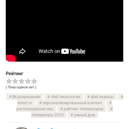
Рейтинг
( Пока оценок нет )
8k разрешение
oled технология
qled экраны
smart tv
персонализированный контент
распознавание лиц
рейтинг телевизоров
телевизоры 2025
умный дом