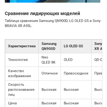
Сравнение лидирующих моделей
Таблица сравнения Samsung QN900D, LG OLED G5 и Sony
BRAVIA XR A95L:
Samsung
Sony B
Характеристика
LG OLED G5
QN900D
XR A95
Neo
Технология
OLED
QD-OLE
QLED 8K
Качество
Отличное
Превосходное
Превос
изображения
Скорость
распознавания
Высокая
Высокая
Высок
лиц
Цена
Высокая
Высокая
Высок