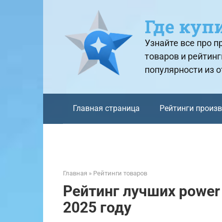
Перейти
к
Где куп
контенту
Узнайте все про 
товаров и рейтинг
популярности из 
Главная страница
Рейтинги произ
Главная
»
Рейтинги товаров
Рейтинг лучших power
2025 году