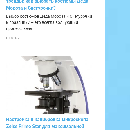
тренды: как выбрать костюмы Деда
Мороза и Снегурочки?
Выбор костюмов Деда Мороза и Снегурочки
к празднику — это всегда волнующий
процесс, ведь
Статьи
Настройка и калибровка микроскопа
Zeiss Primo Star для максимальной