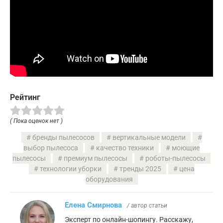
Рейтинг
( Пока оценок нет )
бренды пылесосов
вертикальные модели
выбор пылесоса
качество техники
моющие
пылесосы
премиум пылесосы
роботы-пылесосы
технологии уборки
тренды 2025
цена
оборудования
Елена Смирнова
/ автор статьи
Эксперт по онлайн-шопингу. Расскажу,