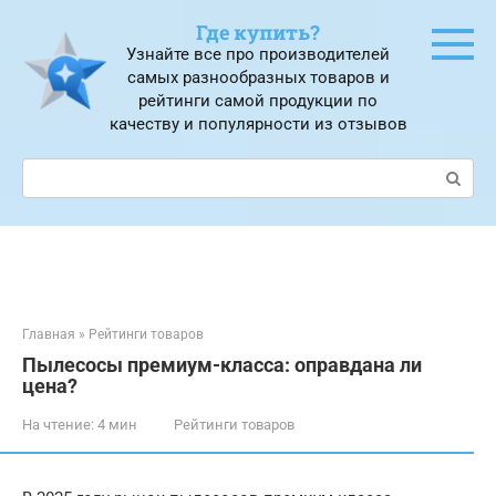
Перейти
Где купить?
к
Узнайте все про производителей
контенту
самых разнообразных товаров и
рейтинги самой продукции по
качеству и популярности из отзывов
Поиск:
Главная
»
Рейтинги товаров
Пылесосы премиум-класса: оправдана ли
цена?
На чтение:
4 мин
Рейтинги товаров