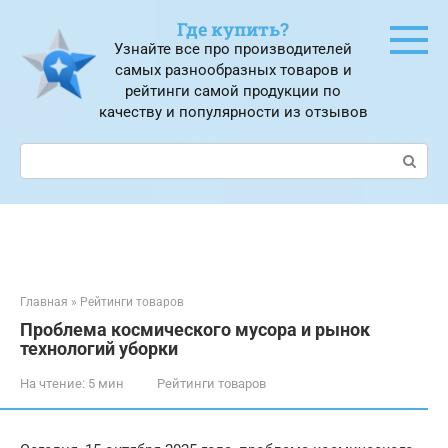
Перейти
Где купить?
к
Узнайте все про производителей
контенту
самых разнообразных товаров и
рейтинги самой продукции по
качеству и популярности из отзывов
Поиск:
Главная
»
Рейтинги товаров
Проблема космического мусора и рынок
технологий уборки
На чтение:
5 мин
Рейтинги товаров