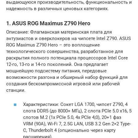
выдающуюся производительность, функциональность и
надежность в различных ценовых категориях.
1. ASUS ROG Maximus Z790 Hero
Описание: Флагманская материнская плата для
энтузиастов и оверклокеров на чипсете Intel Z790. ASUS
ROG Maximus Z790 Hero – это воплощение
технологического совершенства, разработанное для
раскрытия полного потенциала процессоров Intel Core
12-го, 13-го и 14-го поколений. Она предлагает
мощнейшую подсистему питания, передовые
возможности разгона и обширный набор функций для
создания бескомпромиссной игровой или рабочей
станции.
Характеристики: Сокет LGA 1700, чипсет Z790, 4
слота DDR5 (до 8000+ МГц), 2 слота PCIe 5.0 x16, 5
слотов M.2 (1x PCIe 5.0, 4x PCIe 4;0), 20+1 фаз
VRM (90A), Wi-Fi 7, 2.5G LAN, USB 3.2 Gen 2×2 Type-
C, Thunderbolt 4 (опционально через карту
расширения).