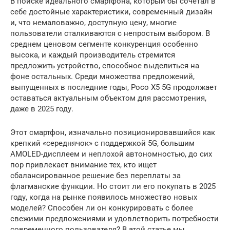
В поиске идеального смартфона, который бы сочетал в
себе достойные характеристики, современный дизайн
и, что немаловажно, доступную цену, многие
пользователи сталкиваются с непростым выбором. В
среднем ценовом сегменте конкуренция особенно
высока, и каждый производитель стремится
предложить устройство, способное выделиться на
фоне остальных. Среди множества предложений,
выпущенных в последние годы, Poco X5 5G продолжает
оставаться актуальным объектом для рассмотрения,
даже в 2025 году.
Этот смартфон, изначально позиционировавшийся как
крепкий «середнячок» с поддержкой 5G, большим
AMOLED-дисплеем и неплохой автономностью, до сих
пор привлекает внимание тех, кто ищет
сбалансированное решение без переплаты за
флагманские функции. Но стоит ли его покупать в 2025
году, когда на рынке появилось множество новых
моделей? Способен ли он конкурировать с более
свежими предложениями и удовлетворить потребности
современного пользователя? В этой статье мы