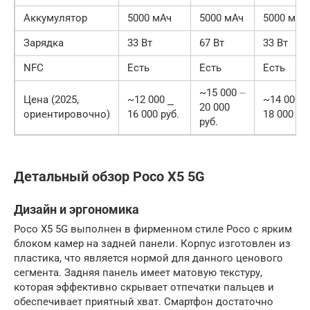
Аккумулятор
5000 мАч
5000 мАч
5000 мАч
Зарядка
33 Вт
67 Вт
33 Вт
NFC
Есть
Есть
Есть
~15 000 ⏤
Цена (2025,
~12 000 ⎯
~14 000 ⎯
20 000
ориентировочно)
16 000 руб.
18 000 ру
руб.
Детальный обзор Poco X5 5G
Дизайн и эргономика
Poco X5 5G выполнен в фирменном стиле Poco с ярким
блоком камер на задней панели. Корпус изготовлен из
пластика, что является нормой для данного ценового
сегмента. Задняя панель имеет матовую текстуру,
которая эффективно скрывает отпечатки пальцев и
обеспечивает приятный хват. Смартфон достаточно