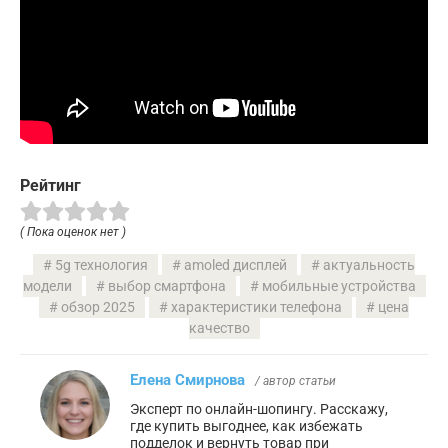
Рейтинг
( Пока оценок нет )
5g технология
amoled дисплей
актуальность
модели
выбор смартфона
мобильные устройства
обзор 2025
характеристики телефона
цена
качество
Елена Смирнова
/ автор статьи
Эксперт по онлайн-шопингу. Расскажу,
где купить выгоднее, как избежать
подделок и вернуть товар при