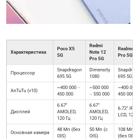
Redmi
Poco X5
Realme 1
Характеристика
Note 12
5G
Pro 5G
Pro 5G
Snapdragon
Dimensity
Snapdrag
Процессор
695 5G
1080
695 5G
~400 000 ⏤
~500 000
~400 000 
AnTuTu (v10)
450 000
⏤ 550 000
450 000
6.67″
6.67″
6.72″ IPS
Дисплей
AMOLED,
AMOLED,
LCD, 120 
120 Гц
120 Гц
48 Мп (без
50 Мп (с
108 Мп
Основная камера
OIS)
OIS)
(без OIS)