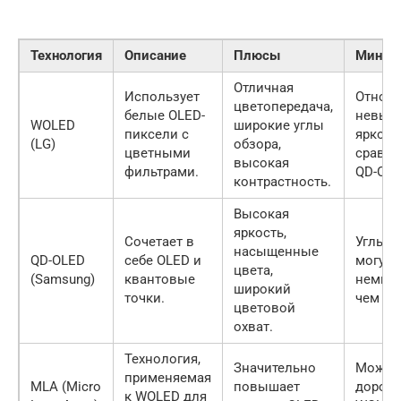
Технология
Описание
Плюсы
Минус
Отличная
Использует
Относи
цветопередача,
белые OLED-
невыс
WOLED
широкие углы
пиксели с
яркост
(LG)
обзора,
цветными
сравне
высокая
фильтрами.
QD-OLE
контрастность.
Высокая
яркость,
Сочетает в
Углы о
насыщенные
QD-OLED
себе OLED и
могут 
цвета,
(Samsung)
квантовые
немног
широкий
точки.
чем у 
цветовой
охват.
Технология,
Значительно
Может
применяемая
MLA (Micro
повышает
дороже
к WOLED для