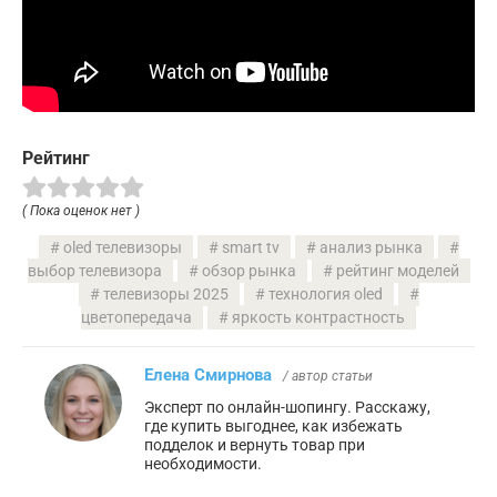
Рейтинг
( Пока оценок нет )
oled телевизоры
smart tv
анализ рынка
выбор телевизора
обзор рынка
рейтинг моделей
телевизоры 2025
технология oled
цветопередача
яркость контрастность
Елена Смирнова
/ автор статьи
Эксперт по онлайн-шопингу. Расскажу,
где купить выгоднее, как избежать
подделок и вернуть товар при
необходимости.