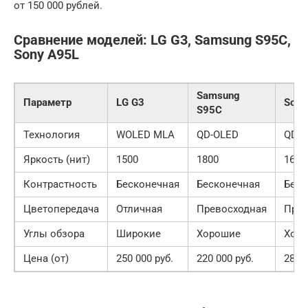
от 150 000 рублей.
Сравнение моделей: LG G3, Samsung S95C,
Sony A95L
Samsung
Параметр
LG G3
Sony
S95C
Технология
WOLED MLA
QD-OLED
QD-O
Яркость (нит)
1500
1800
1600
Контрастность
Бесконечная
Бесконечная
Беск
Цветопередача
Отличная
Превосходная
Прев
Углы обзора
Широкие
Хорошие
Хор
Цена (от)
250 000 руб.
220 000 руб.
280 0