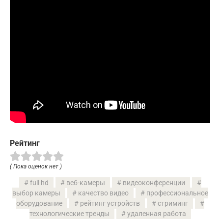
Рейтинг
( Пока оценок нет )
full hd
веб-камеры
видеоконференции
выбор камеры
качество видео
профессиональное
оборудование
рейтинг устройств
стриминг
технологические тренды
удаленная работа