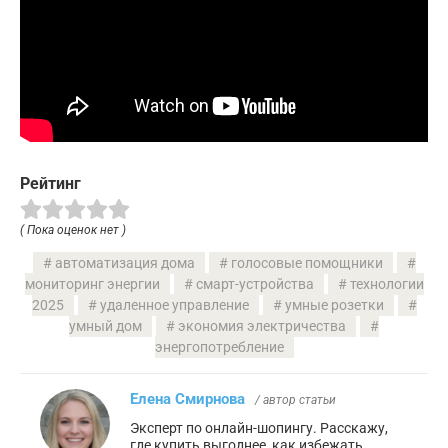
Рейтинг
( Пока оценок нет )
автоматизация дома
голосовые помощники
мониторинг энергии
смарт-устройства
технологии
2025
удаленное управление
умные розетки
умный дом
экономия электричества
энергопотребление
Елена Смирнова
/ автор статьи
Эксперт по онлайн-шопингу. Расскажу,
где купить выгоднее, как избежать