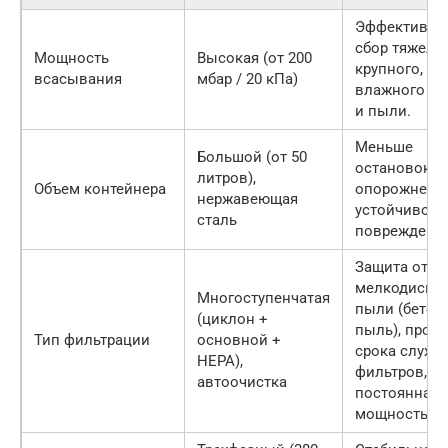
Эффективн
сбор тяжелог
Мощность
Высокая (от 200
крупного,
всасывания
мбар / 20 кПа)
влажного му
и пыли.
Меньше
Большой (от 50
остановок д
литров),
Объем контейнера
опорожнения
нержавеющая
устойчивост
сталь
повреждени
Защита от
мелкодиспе
Многоступенчатая
пыли (бетон
(циклон +
пыль), прод
Тип фильтрации
основной +
срока служб
HEPA),
фильтров,
автоочистка
постоянная
мощность.