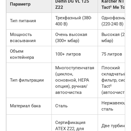
Delfin DG VL 125
Karcher NT 75
Параметр
Z22
Tact² Me Tc
Трехфазный (380-
Однофазный
Тип питания
400 В)
(220-240 В)
Мощность
Очень высокая
Высокая (250
всасывания
(300+ мбар)
мбар)
Объем
100+ литров
75 литров
контейнера
Многоступенчатая
Плоский
(циклон,
складчатый
Тип фильтрации
основной, HEPA
фильтр, систе
опция), ручная/
Tact²
автоочистка
(автоочистка)
Нержавеюща
Материал бака
Сталь
сталь
Сертификация
Две турбины,
ATEX Z22, для