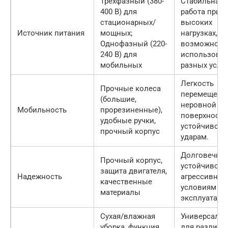
Трехфазный (380-
Стабильная
400 В) для
работа при
стационарных/
высоких
Источник питания
мощных;
нагрузках,
Однофазный (220-
возможност
240 В) для
использован
мобильных
разных усло
Легкость
Прочные колеса
перемещени
(большие,
неровной
Мобильность
прорезиненные),
поверхности
удобные ручки,
устойчивост
прочный корпус
ударам.
Долговечнос
Прочный корпус,
устойчивост
защита двигателя,
Надежность
агрессивны
качественные
условиям
материалы
эксплуатаци
Сухая/влажная
Универсальн
уборка, функция
для различн