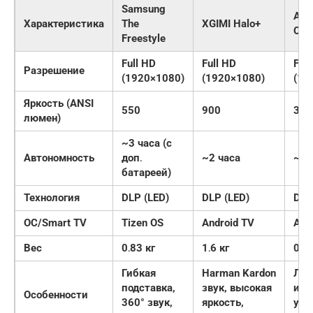
Samsung
Ank
Характеристика
The
XGIMI Halo+
Cap
Freestyle
Full HD
Full HD
Full
Разрешение
(1920×1080)
(1920×1080)
(19
Яркость (ANSI
550
900
300
люмен)
~3 часа (с
Автономность
доп․
~2 часа
~2․
батареей)
Технология
DLP (LED)
DLP (LED)
DLP
ОС/Smart TV
Tizen OS
Android TV
And
Вес
0․83 кг
1․6 кг
0․95
Гибкая
Harman Kardon
Лаз
подставка,
звук, высокая
ист
Особенности
360° звук,
яркость,
уль