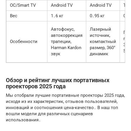
ОС/Smart TV
Android TV
Android TV
Tiz
Вес
1․6 кг
0․95 кг
0․8
Автофокус,
Лазерный
Гиб
автокоррекция
источник,
под
Особенности
трапеции,
компактный
360
Harman Kardon
размер, 360°
Sma
звук
динамик
Обзор и рейтинг лучших портативных
проекторов 2025 года
Мы отобрали лучшие портативные проекторы 2025 года,
исходя из их характеристик, отзывов пользователей,
инноваций и соотношения цена-качество․ В наш топ
вошли модели для различных сценариев
использования․