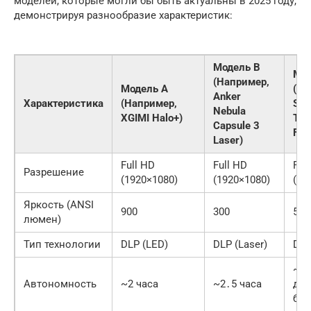
моделей, которые могли бы быть актуальны в 2025 году,
демонстрируя разнообразие характеристик:
Модель B
Мод
(Например,
Модель A
(На
Anker
Характеристика
(Например,
Sa
Nebula
XGIMI Halo+)
The
Capsule 3
Fre
Laser)
Full HD
Full HD
Ful
Разрешение
(1920×1080)
(1920×1080)
(19
Яркость (ANSI
900
300
550
люмен)
Тип технологии
DLP (LED)
DLP (Laser)
DLP
~3 
Автономность
~2 часа
~2․5 часа
до
бат