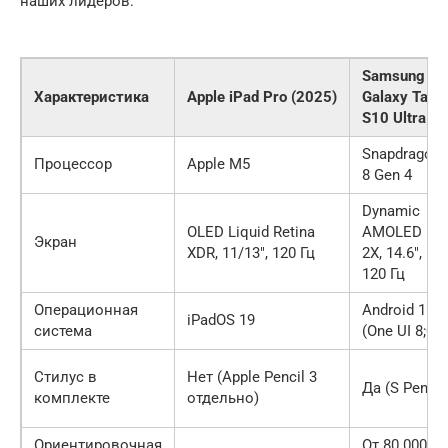
наших лидеров:
Samsung
Характеристика
Apple iPad Pro (2025)
Galaxy Tab
S10 Ultra
Snapdragon
Процессор
Apple M5
8 Gen 4
Dynamic
OLED Liquid Retina
AMOLED
Экран
XDR, 11/13″, 120 Гц
2X, 14.6″,
120 Гц
Операционная
Android 16
iPadOS 19
система
(One UI 8;0)
Стилус в
Нет (Apple Pencil 3
Да (S Pen)
комплекте
отдельно)
Ориентировочная
От 80 000