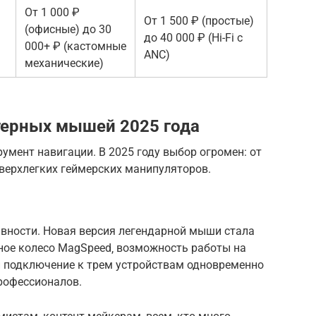
От 1 000 ₽
От 1 500 ₽ (простые)
(офисные) до 30
до 40 000 ₽ (Hi-Fi с
000+ ₽ (кастомные
ANC)
механические)
терных мышей 2025 года
мент навигации. В 2025 году выбор огромен: от
верхлегких геймерских манипуляторов.
вности. Новая версия легендарной мыши стала
ное колесо MagSpeed‚ возможность работы на
и подключение к трем устройствам одновременно
рофессионалов.