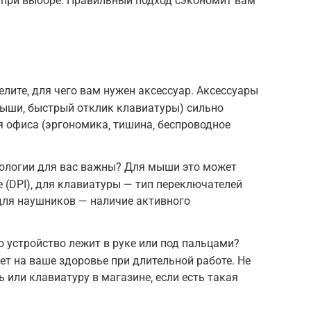
при выборе. Правильный подход сэкономит вам
елите‚ для чего вам нужен аксессуар. Аксессуары
мыши‚ быстрый отклик клавиатуры) сильно
я офиса (эргономика‚ тишина‚ беспроводное
нологии для вас важны? Для мыши это может
е (DPI)‚ для клавиатуры — тип переключателей
для наушников — наличие активного
 устройство лежит в руке или под пальцами?
т на ваше здоровье при длительной работе. Не
 или клавиатуру в магазине‚ если есть такая