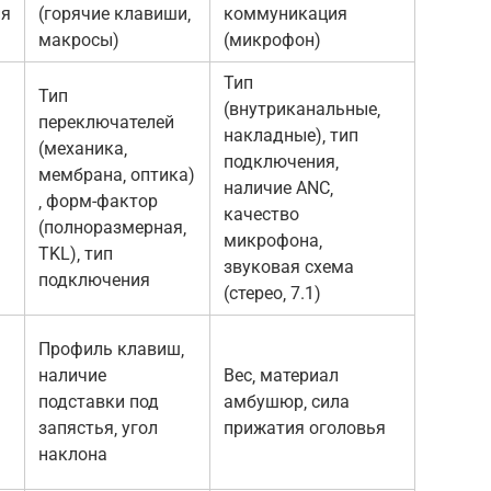
ия
(горячие клавиши‚
коммуникация
макросы)
(микрофон)
Тип
Тип
(внутриканальные‚
переключателей
накладные)‚ тип
(механика‚
подключения‚
мембрана‚ оптика)
наличие ANC‚
‚ форм-фактор
качество
(полноразмерная‚
микрофона‚
TKL)‚ тип
звуковая схема
подключения
(стерео‚ 7.1)
Профиль клавиш‚
наличие
Вес‚ материал
подставки под
амбушюр‚ сила
запястья‚ угол
прижатия оголовья
наклона