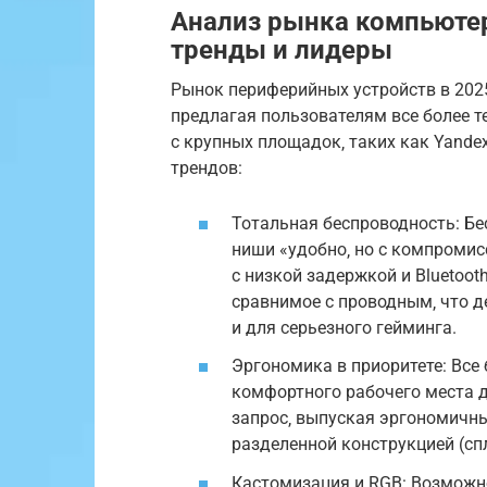
Анализ рынка компьютер
тренды и лидеры
Рынок периферийных устройств в 202
предлагая пользователям все более 
с крупных площадок‚ таких как Yande
трендов:
Тотальная беспроводность: Б
ниши «удобно‚ но с компромисс
с низкой задержкой и Bluetoot
сравнимое с проводным‚ что д
и для серьезного гейминга.
Эргономика в приоритете: Все
комфортного рабочего места д
запрос‚ выпуская эргономичн
разделенной конструкцией (сп
Кастомизация и RGB: Возможно