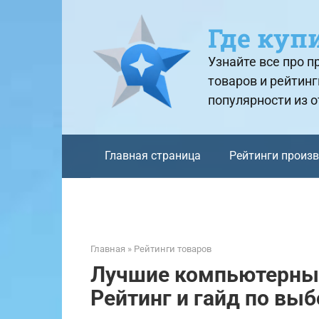
Перейти
к
Где куп
контенту
Узнайте все про 
товаров и рейтинг
популярности из 
Главная страница
Рейтинги произ
Главная
»
Рейтинги товаров
Лучшие компьютерные
Рейтинг и гайд по выб