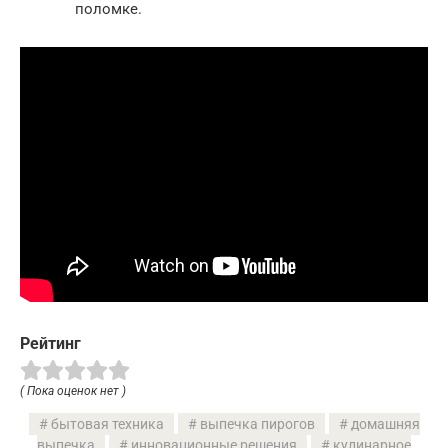
поломке.
Рейтинг
( Пока оценок нет )
бытовая техника
выпечка пирогов
домашняя
выпечка
инновационные решения
кулинарное