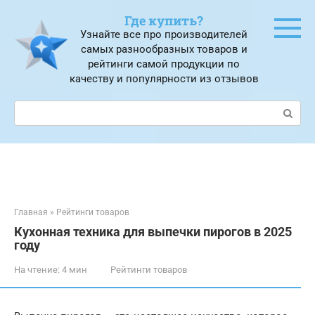
Перейти
Где купить?
к
Узнайте все про производителей
контенту
самых разнообразных товаров и
рейтинги самой продукции по
качеству и популярности из отзывов
Поиск:
Главная
»
Рейтинги товаров
Кухонная техника для выпечки пирогов в 2025
году
На чтение:
4 мин
Рейтинги товаров