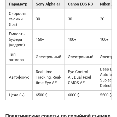
Параметр
Sony Alpha a1
Canon EOS R3
Nikon Z 9
Скорость
съемки
30
30
20
(fps)
Емкость
буфера
150+
100+
100+
(кадров)
Тип
Электронный
Электронный
Электро
затвора
Deep Lea
Real-time
Eye Control
Autofocu
Автофокус
Tracking‚ Real-
AF‚ Dual Pixel
Subject
time Eye AF
CMOS AF
Detection
Цена (~)
6500 $
6000 $
5500 $
Практические советы по серийной съемке