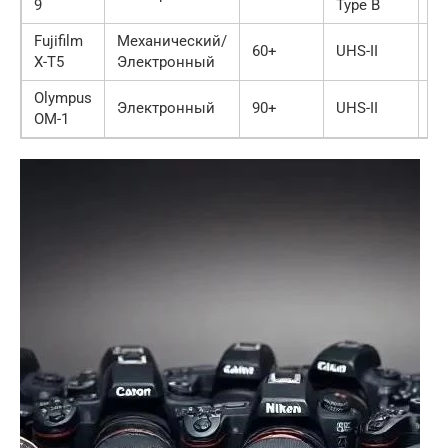
9
Type B
Fujifilm
Механический/
60+
UHS-II
X
X-T5
Электронный
Olympus
Электронный
90+
UHS-II
Tr
OM-1