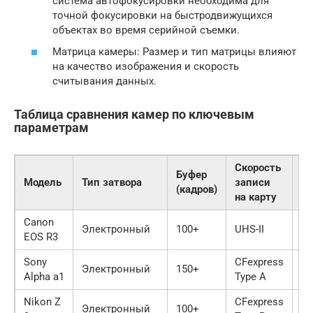
система автофокусировки необходима для
точной фокусировки на быстродвижущихся
объектах во время серийной съемки.
Матрица камеры: Размер и тип матрицы влияют
на качество изображения и скорость
считывания данных.
Таблица сравнения камер по ключевым
параметрам
Скорость
Буфер
Модель
Тип затвора
записи
Пр
(кадров)
на карту
Canon
Электронный
100+
UHS-II
DI
EOS R3
Sony
CFexpress
Электронный
150+
BI
Alpha a1
Type A
Nikon Z
CFexpress
Электронный
100+
EX