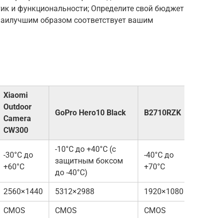
тик и функциональности; Определите свой бюджет
 наилучшим образом соответствует вашим
Xiaomi
Outdoor
GoPro Hero10 Black
B2710RZK
Optris
Camera
CW300
-10°C до +40°C (с
-30°C до
-40°C до
защитным боксом
-20°C
+60°C
+70°C
до -40°C)
2560×1440
5312×2988
1920×1080
640×5
CMOS
CMOS
CMOS
Микр