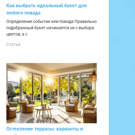
Как выбрать идеальный букет для
любого повода
Определение события или повода Правильно
подобранный букет начинается не с выбора
цветов, а с
Статьи
 PI 640
 до +150°C
12
Остекление террасы: варианты и
оболометр