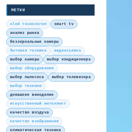
МЕТКИ
oled технология
smart tv
анализ рынка
беззеркальные камеры
бытовая техника
видеосъемка
выбор камеры
выбор кондиционера
выбор оборудования
выбор пылесоса
выбор телевизора
выбор техники
домашнее виноделие
искусственный интеллект
качество воздуха
качество изображения
климатическая техника