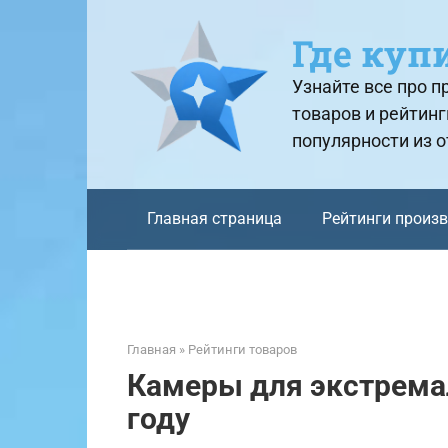
Перейти
к
Где куп
контенту
Узнайте все про 
товаров и рейтинг
популярности из 
Главная страница
Рейтинги произ
Главная
»
Рейтинги товаров
Камеры для экстрема
году