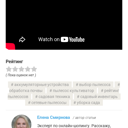
Рейтинг
( Пока оценок нет )
аккумуляторные устройства
выбор пылесоса
обработка почвы
пылесос культиватор
рейтинг
пылесосов
садовая техника
садовый инвентарь
сетевые пылесосы
уборка сада
Елена Смирнова
/ автор статьи
Эксперт по онлайн-шопингу. Расскажу,