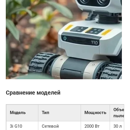
Сравнение моделей
Объем
Модель
Тип
Мощность
пылесб
3i G10
Сетевой
2000 Вт
30 л