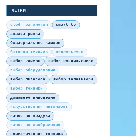
МЕТКИ
oled технология
smart tv
анализ рынка
беззеркальные камеры
бытовая техника
видеосъемка
выбор камеры
выбор кондиционера
выбор оборудования
выбор пылесоса
выбор телевизора
выбор техники
домашнее виноделие
искусственный интеллект
качество воздуха
качество изображения
климатическая техника