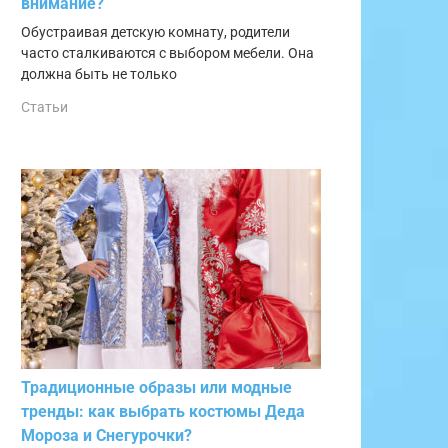
внимание?
Обустраивая детскую комнату, родители
часто сталкиваются с выбором мебели. Она
должна быть не только
Статьи
Традиционные образы или модные
тренды: как выбрать костюмы Деда
Мороза и Снегурочки?