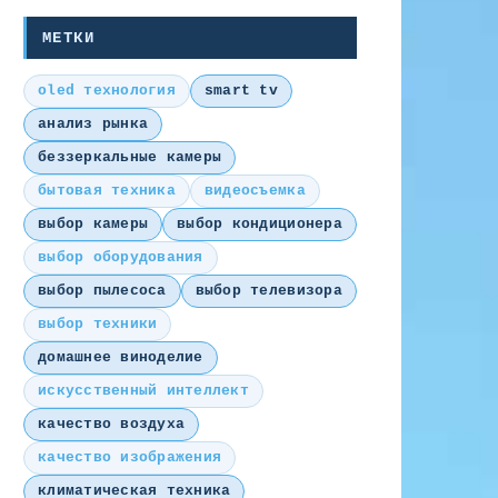
МЕТКИ
oled технология
smart tv
анализ рынка
беззеркальные камеры
бытовая техника
видеосъемка
выбор камеры
выбор кондиционера
выбор оборудования
выбор пылесоса
выбор телевизора
выбор техники
домашнее виноделие
искусственный интеллект
качество воздуха
качество изображения
климатическая техника