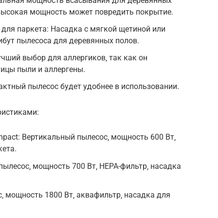
альная мощность всасывания для деревянных
 высокая мощность может повредить покрытие.
для паркета: Насадка с мягкой щетиной или
ибут пылесоса для деревянных полов.
учший выбор для аллергиков‚ так как он
ицы пыли и аллергены.
пактный пылесос будет удобнее в использовании.
ристиками:
mpact: Вертикальный пылесос‚ мощность 600 Вт‚
кета.
ылесос‚ мощность 700 Вт‚ HEPA-фильтр‚ насадка
с‚ мощность 1800 Вт‚ аквафильтр‚ насадка для