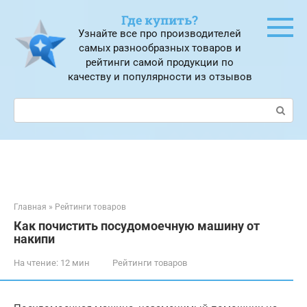
Перейти
Где купить?
к
Узнайте все про производителей
контенту
самых разнообразных товаров и
рейтинги самой продукции по
качеству и популярности из отзывов
Поиск:
Главная
»
Рейтинги товаров
Как почистить посудомоечную машину от
накипи
На чтение:
12 мин
Рейтинги товаров