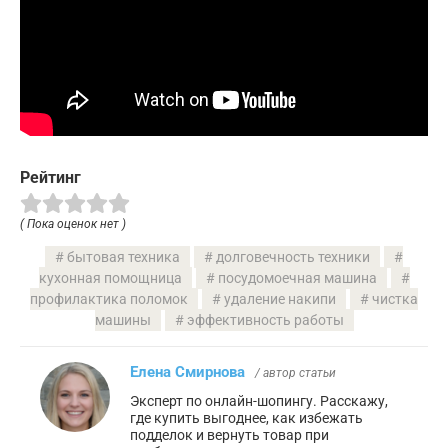
Рейтинг
( Пока оценок нет )
бытовая техника
долговечность техники
кухонная помощница
посудомоечная машина
профилактика поломок
удаление накипи
чистка
машины
эффективность работы
Елена Смирнова
/ автор статьи
Эксперт по онлайн-шопингу. Расскажу,
где купить выгоднее, как избежать
подделок и вернуть товар при