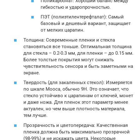
Поликарбонат: Хороший баланс между
гибкостью и ударопрочностью.
ПЭТ (полиэтилентерефталат): Самый
базовый и дешевый вариант‚ защищает
от мелких царапин.
Толщина: Современные пленки и стекла
становяться все тоньше. Оптимальная толщина
для стекла – 0.2-0.3 мм‚ для пленки – до 0.15 мм.
Более толстые покрытия могут снижать
чувствительность сенсора и быть заметными на
экране.
Твердость (для закаленных стекол): Измеряется
по шкале Мооса‚ обычно 9H. Это означает‚ что
стекло устойчиво к царапинам от ключей‚ монет
и даже ножа. Для пленок этот параметр менее
актуален‚ но чем выше плотность материала‚
тем лучше.
Прозрачность и цветопередача: Качественная
пленка должна быть максимально прозрачной
(98-99%) и не искажать цвета. Некоторые