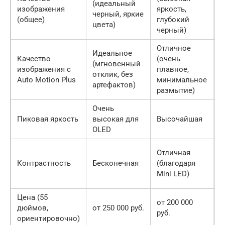
(идеальный
изображения
яркость,
(
черный, яркие
(общее)
глубокий
я
цвета)
черный)
к
Отличное
О
Идеальное
Качество
(очень
х
(мгновенный
изображения с
плавное,
(
отклик, без
Auto Motion Plus
минимальное
э
артефактов)
размытие)
с
Очень
Пиковая яркость
высокая для
Высочайшая
В
OLED
О
Отличная
х
Контрастность
Бесконечная
(благодаря
(
Mini LED)
M
Цена (55
от 200 000
о
дюймов,
от 250 000 руб.
руб.
р
ориентировочно)