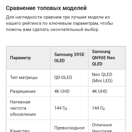
Сравнение топовых моделей
Для наглядности сравним три лучшие модели из
нашего рейтинга по ключевым параметрам, чтобы
помочь вам сделать окончательный выбор.
Samsung
S
Samsung S95E
Параметр
QN90E Neo
Q
OLED
QLED
Q
Neo QLED
N
Тип матрицы
QD-OLED
(Mini LED)
(
Разрешение
4K UHD
4K UHD
4
Нативная
частота
144 Гц
144 Гц
1
обновления
Отличное
О
Превосходное
Качество
(высокая
х