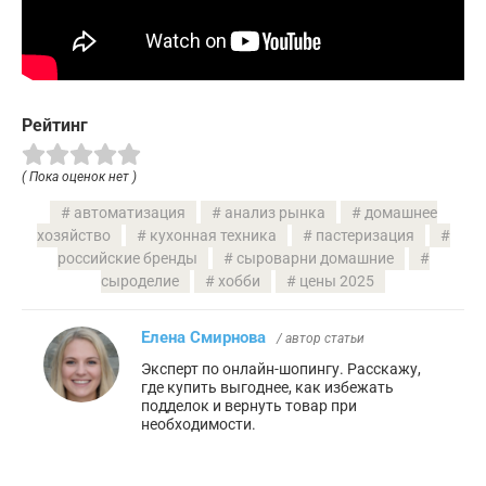
Рейтинг
( Пока оценок нет )
автоматизация
анализ рынка
домашнее
хозяйство
кухонная техника
пастеризация
российские бренды
сыроварни домашние
сыроделие
хобби
цены 2025
Елена Смирнова
/ автор статьи
Эксперт по онлайн-шопингу. Расскажу,
где купить выгоднее, как избежать
подделок и вернуть товар при
необходимости.