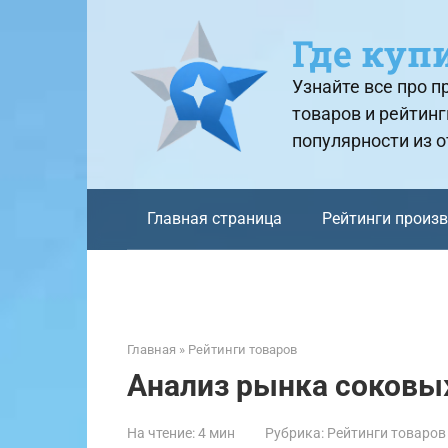
Перейти
к
Где куп
контенту
Узнайте все про 
товаров и рейтинг
популярности из 
Главная страница
Рейтинги произ
Главная
»
Рейтинги товаров
Анализ рынка соковы
На чтение:
4 мин
Рубрика:
Рейтинги товаров