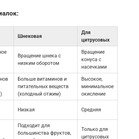
малок:
Для
Шнековая
цитрусовых
ное
Вращение
Вращение шнека с
конуса с
низким оборотом
насечками
нов
Больше витаминов и
Высокое,
питательных веществ
минимальное
)
(холодный отжим)
окисление
Низкая
Средняя
Подходит для
Только для
большинства фруктов,
цитрусовых