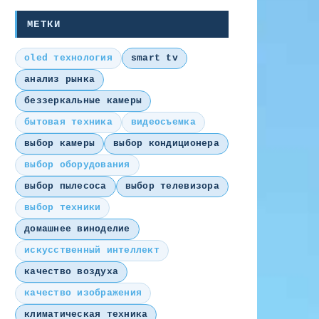
МЕТКИ
oled технология
smart tv
анализ рынка
беззеркальные камеры
бытовая техника
видеосъемка
выбор камеры
выбор кондиционера
выбор оборудования
выбор пылесоса
выбор телевизора
выбор техники
домашнее виноделие
искусственный интеллект
качество воздуха
качество изображения
климатическая техника