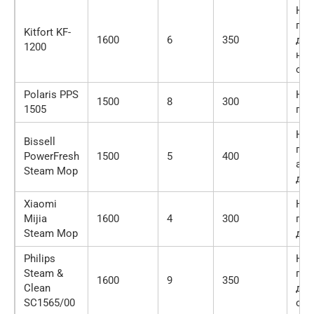
Нас
пол
Kitfort KF-
1600
6
350
для
1200
нас
од
Polaris PPS
Нас
1500
8
300
1505
по
Нас
Bissell
пол
PowerFresh
1500
5
400
аро
Steam Mop
дис
Xiaomi
Нас
Mijia
1600
4
300
пол
Steam Mop
дл
Philips
Нас
Steam &
пол
1600
9
350
Clean
для
SC1565/00
очи