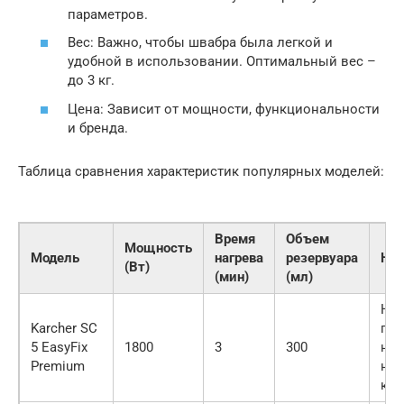
параметров.
Вес: Важно, чтобы швабра была легкой и
удобной в использовании. Оптимальный вес –
до 3 кг.
Цена: Зависит от мощности, функциональности
и бренда.
Таблица сравнения характеристик популярных моделей:
Время
Объем
Мощность
Модель
нагрева
резервуара
На
(Вт)
(мин)
(мл)
Нас
Karcher SC
пол
5 EasyFix
1800
3
300
нас
Premium
нас
ков