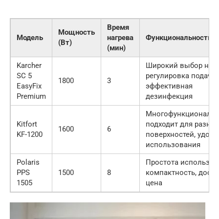
Время
Мощность
Модель
нагрева
Функциональность
(Вт)
(мин)
Karcher
Широкий выбор наса
SC 5
регулировка подачи 
1800
3
EasyFix
эффективная
Premium
дезинфекция
Многофункциональн
Kitfort
подходит для разны
1600
6
KF-1200
поверхностей, удобс
использования
Polaris
Простота использов
PPS
1500
8
компактность, дост
1505
цена