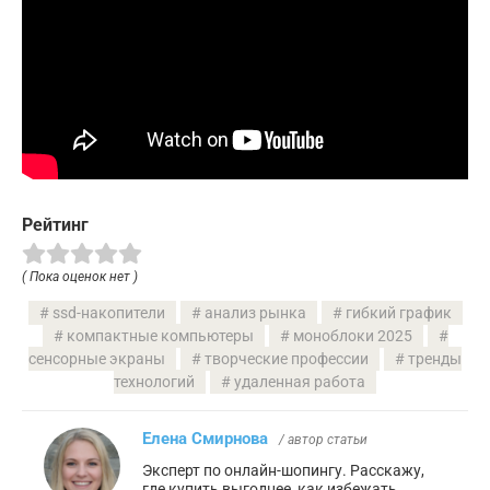
Рейтинг
( Пока оценок нет )
ssd-накопители
анализ рынка
гибкий график
компактные компьютеры
моноблоки 2025
сенсорные экраны
творческие профессии
тренды
технологий
удаленная работа
Елена Смирнова
/ автор статьи
Эксперт по онлайн-шопингу. Расскажу,
где купить выгоднее, как избежать