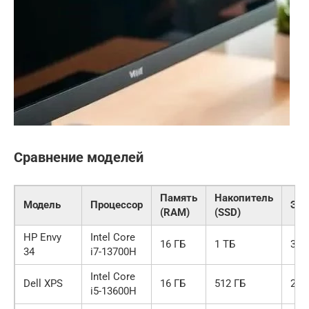
Сравнение моделей
Память
Накопитель
Модель
Процессор
Экр
(RAM)
(SSD)
HP Envy
Intel Core
16 ГБ
1 ТБ
34″
34
i7-13700H
Intel Core
Dell XPS
16 ГБ
512 ГБ
27″
i5-13600H