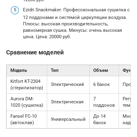
Ezidri Snackmaker: Профессиональная сушилка с
12 поддонами и системой циркуляции воздуха.
Плюсы: высокая производительность,
равномерная сушка. Минусы: очень высокая
цена. Цена: 20000 руб.
Сравнение моделей
Модель
Тип
Объем
Функц
Kitfort KT-2304
Электрический
6 банок
Прост
(стерилизатор)
Aurora DM-
7
Регул
Электрическая
1020 (сушилка)
поддонов
темпе
Fansel FC-10
До 14
Много
Универсальный
(автоклав)
банок
надеж